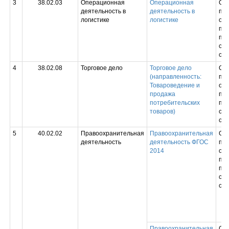
3
38.02.03
Операционная
Операционная
Ср
деятельность в
деятельность в
пр
логистике
логистике
обр
пр
под
спе
сре
4
38.02.08
Торговое дело
Торговое дело
Ср
(направленность:
пр
Товароведение и
обр
продажа
пр
потребительских
под
товаров)
спе
сре
5
40.02.02
Правоохранительная
Правоохранительная
Ср
деятельность
деятельность ФГОС
пр
2014
обр
пр
под
спе
сре
Правоохранительная
Ср