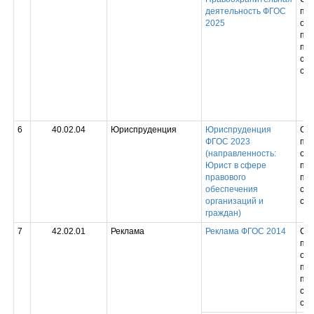
деятельность ФГОС
пр
2025
обр
пр
под
спе
сре
6
40.02.04
Юриспруденция
Юриспруденция
Ср
ФГОС 2023
пр
(направленность:
обр
Юрист в сфере
пр
правового
под
обеспечения
спе
организаций и
сре
граждан)
7
42.02.01
Реклама
Реклама ФГОС 2014
Ср
пр
обр
пр
под
спе
сре