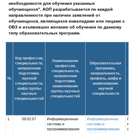
необходимости для обучения указанных
обучающихся". АОП разрабатывается по каждой
направленности при наличии заявлений от
обучающихся, являющихся инвалидами или лицами с
ОВЗ и изъявивших желание об обучении по данному
типу образовательных программ.
Код профессии,
Наименование
специальности,
Образовательная
профессии,
направления
программа,
специальности,
подготовки,
направленность,
направления
№
научной
профиль, шифр и
подготовки,
специальности,
наименование
наименование
шифр группы
научной
группы научных
научных
специальности
специальностей
специальностей
1
09.02.07
Информационные
Информационные
Ср
системы и
системы и
пр
программирование
программирование
обр