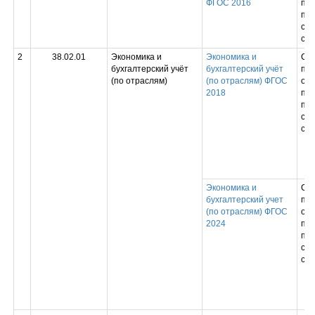
ФГОС 2016
пр
под
спе
сре
2
38.02.01
Экономика и
Экономика и
Ср
бухгалтерский учёт
бухгалтерский учёт
пр
(по отраслям)
(по отраслям) ФГОС
обр
2018
пр
под
спе
сре
Экономика и
Ср
бухгалтерский учет
пр
(по отраслям) ФГОС
обр
2024
пр
под
спе
сре