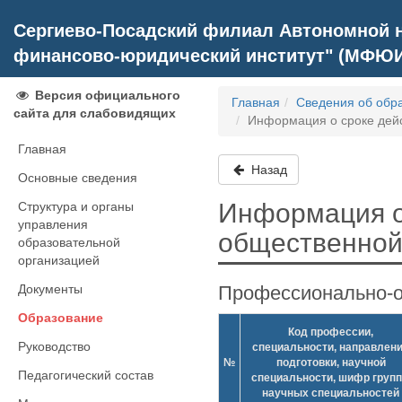
Сергиево-Посадский филиал Автономной н
финансово-юридический институт" (МФЮ
Версия официального
Главная
Сведения об обр
сайта для слабовидящих
Информация о сроке дей
Главная
Назад
Основные сведения
Информация о
Структура и органы
управления
общественной
образовательной
организацией
Документы
Профессионально-о
Образование
Код профессии,
Руководство
специальности, направлен
№
подготовки, научной
Педагогический состав
специальности, шифр груп
научных специальностей