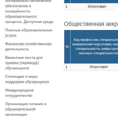
Материально-техническое
обеспечение и
1
Отсутствует
оснащённость
образовательного
процесса. Доступная среда
Общественная аккр
Платные образовательные
услуги
Код профессии, специально
Финансово-хозяйственная
направления подготовки, на
№
деятельность
специальности, шифр гру
научных специальносте
Вакантные места для
приёма (перевода)
1
Отсутствует
обучающихся
Стипендии и меры
поддержки обучающихся
Международное
сотрудничество
Организация питания в
образовательной
организации