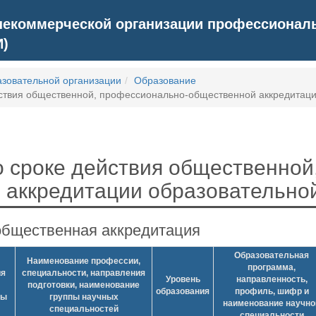
екоммерческой организации профессиональ
И)
азовательной организации
Образование
ствия общественной, профессионально-общественной аккредитац
 сроке действия общественной
 аккредитации образовательно
бщественная аккредитация
Образовательная
Наименование профессии,
программа,
ия
специальности, направления
Уровень
направленность,
подготовки, наименование
образования
профиль, шифр и
пы
группы научных
наименование научно
специальностей
специальности