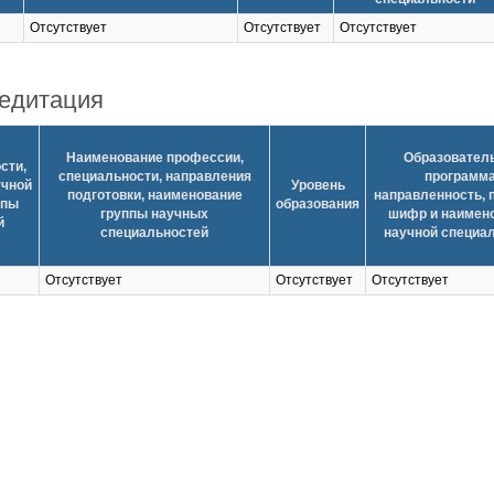
Отсутствует
Отсутствует
Отсутствует
едитация
Наименование профессии,
Образовател
сти,
специальности, направления
программа
учной
Уровень
подготовки, наименование
направленность, 
ппы
образования
группы научных
шифр и наимен
й
специальностей
научной специа
Отсутствует
Отсутствует
Отсутствует